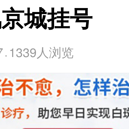
风京城挂号
7
1339人浏览
·