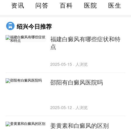
有白斑就代表是白癜风吗
资讯
问答
百科
医院
医生
春季白癜风为什么会扩散
鼻尖白癜风
绍兴今日推荐
白癜风扩散多久才稳定
福建白癜风有哪些症状和特
王树申白癜风
点
常熟白癜风医院在线挂号
2025-05-15
人浏览
·
邵阳有白癜风医院吗
2025-05-12
人浏览
·
姜黄素和白癜风的区别