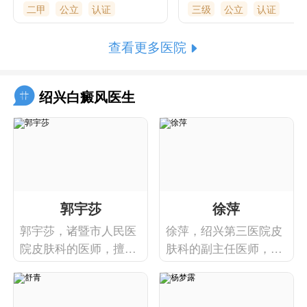
它的前身是诸暨市店口医
院附属医院。医院前身
二甲
公立
认证
三级
公立
认证
院，成立于1952年，至今
诸暨公立医院，1946
已有六十多年的历史。医
联合国救济总署资助，
查看更多医院
院占地86亩，建筑面积
暨籍知名人士蒋鼎文、
22000平方米，实际开放
诚浒发起建造。因隶属
床位168张，设6个病区，
系变化，曾先后改称浙
绍兴白癜风医生
38个临床和医技科室，年
省立诸暨医院、浙江省
门诊超40万人次，年出院
民政府卫生
郭宇莎
徐萍
郭宇莎，诸暨市人民医
徐萍，绍兴第三医院皮
院皮肤科的医师，擅长
肤科的副主任医师，擅
常见皮肤病的诊疗。
长常见皮肤病的诊疗。