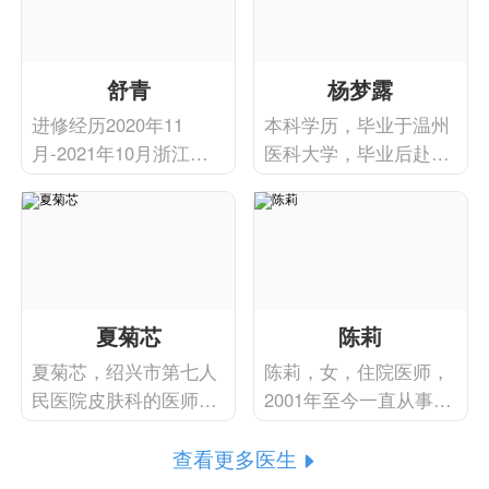
舒青
杨梦露
进修经历2020年11
本科学历，毕业于温州
月-2021年10月浙江大
医科大学，毕业后赴浙
学医学院附属第二医院
江大学医学院附属邵逸
皮肤科
夫医院皮肤科进行为期
3年的皮肤性病学规范
化培训。于2020年赴中
国医学科学院皮肤病研
究所进修皮肤外科，师
夏菊芯
陈莉
从方方教授及其团队成
夏菊芯，绍兴市第七人
陈莉，女，住院医师，
员，擅长皮肤良恶性肿
民医院皮肤科的医师，
2001年至今一直从事皮
物的外科
擅长常见皮肤病的诊
肤科临床工作，2001年
查看更多医生
疗。
取得大学学历。于2005
年在杭州市第三人民医