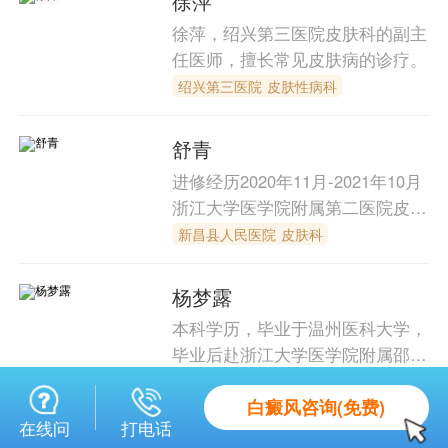
徐萍
徐萍，绍兴第三医院皮肤科的副主
任医师，擅长常见皮肤病的诊疗。
绍兴第三医院 皮肤性病科
舒青
进修经历2020年11月-2021年10月
浙江大学医学院附属第二医院皮肤
科
新昌县人民医院 皮肤科
杨梦露
本科学历，毕业于温州医科大学，
毕业后赴浙江大学医学院附属邵逸
夫医院皮肤科进行为期3年的皮肤
绍兴第三医院 皮肤性病科
白癜风咨询(免费)
性病学规范化培训。于2020年赴
在线问
打电话
中国医学科学院皮肤病研究所进修
夏菊芯